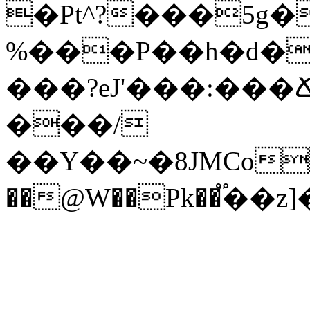
�Pt^?���5g
%���P��h�d� 
���?eJ'���:���
���/
��Y��~�8JMCo
��@W��Pk��֟��z