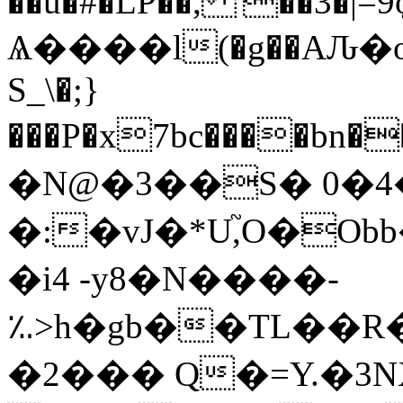
��u�#�LP��, '��3�|=9ǫ
Ѧ����l(�g��AԈ�oˤs
S_\�;}
���P�x7bc����bn�
�N@�3��S� 0�4
�:�vJ�*U,֮O�Ob
�i4 -y8�N����-
؉>h�gb��TL��
�2��� Q�=Y.�3