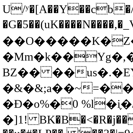
U/ʸ�[A��Y��cb�
�G�5��(uK����N����,�
��O�����K�Z�|
�Mm�k��Yg�,�
BZ�� ��us�.�E
�&�&;a��~=�
�Ɖ�o%�0 %l�i֪�
�]1! BK�B�<�R�j��