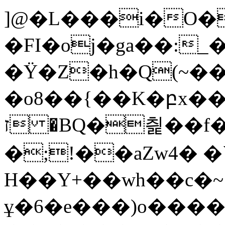
]@�L���i�O�
�FI�oj�ga��:_
�Ÿ�Z�h�Q(~��
�o8��{��K�բx�
ז �BQ�칉��f��k�w��ًs�@� �+�
�;!��aZw4� �
H��Y+��wh��c�~
ұ�6�e���)o����