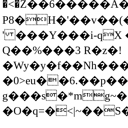
�<�۠Z��6�����A
P8�H�'��v��
' ���Y���i-qX
Q��%���3 R�z�!
�Wy�y�f��Nh���
�0>eu��6.��p��
g���s�*mg~�
�O�q=�<|~��S�