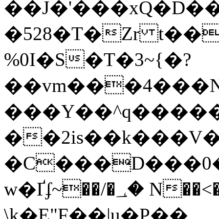
��J�'���xQ�D�
�528�T�Zr t��
%0I�S�T�3~{�?
��vm���4���N
���Y��^q�����
��2is��k���V�
�C���D���0�
w�Ґʄ~��/�؀� N��<���'�֖vp�ӱq�!�
\k�E"F��|u�P��