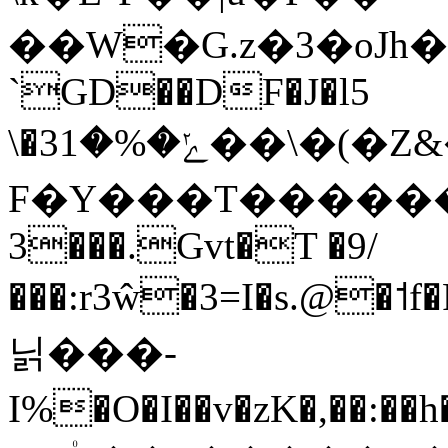
��W�G.z�3�oJh�:�_
`GD��DF�J�l5
\�3ݺ�%�1��\�(�Z&���HK��n�:���?
F�Y���T������
3���.Gvt�T �9/
���:r3ŵ�3=I�s.@�˦f
닑���-
I%�O�I��v�zK�,��:��h�o�G